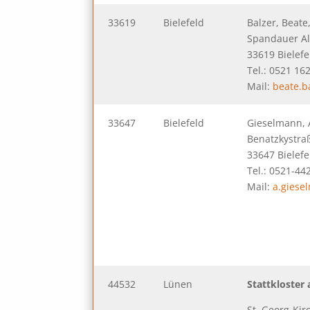
33619
Bielefeld
Balzer, Beate,
Spandauer Al
33619 Bielefe
Tel.: 0521 16
Mail:
beate.b
33647
Bielefeld
Gieselmann, A
Benatzkystra
33647 Bielefe
Tel.: 0521-44
Mail:
a.giese
44532
Lünen
Stattkloster
St. Georg-Kir