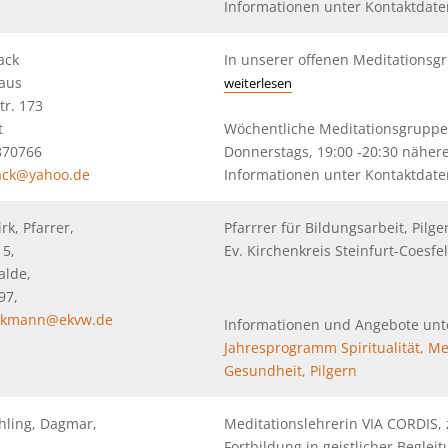
Informationen unter Kontaktdat
ack
In unserer offenen Meditationsg
aus
weiterlesen
tr. 173
t
Wöchentliche Meditationsgrupp
2870766
Donnerstags, 19:00 -20:30 näher
ck@yahoo.de
Informationen unter Kontaktdat
k, Pfarrer,
Pfarrrer für Bildungsarbeit, Pilge
15,
Ev. Kirchenkreis Steinfurt-Coesf
alde,
97,
eckmann@ekvw.de
Informationen und Angebote unt
Jahresprogramm Spiritualität, Me
Gesundheit, Pilgern
hling, Dagmar,
Meditationslehrerin VIA CORDIS, z
Fortbildung in geistlicher Beglei