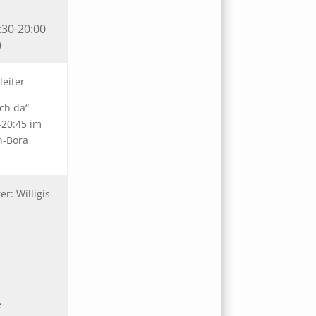
:30-20:00
)
leiter
ach da“
-20:45 im
n-Bora
r: Willigis
e
e