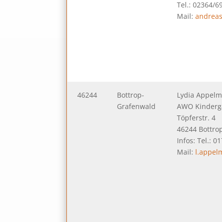
Tel.: 02364/6
Mail:
andrea
46244
Bottrop-
Lydia Appel
Grafenwald
AWO Kinderg
Töpferstr. 4
46244 Bottro
Infos: Tel.: 
Mail:
l.appe