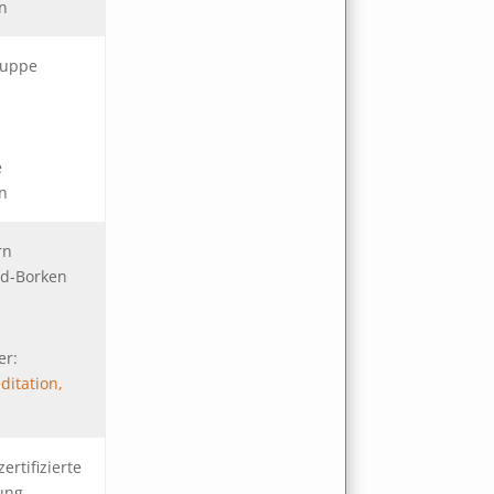
en
ruppe
e
e
en
rn
eld-Borken
er:
ditation,
ertifizierte
tung