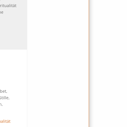
itualität
he
bet,
tille,
n,
alität