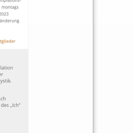
mplations-
m montags
 2023
eränderung
tglieder
lation
er
ystik.
sch
 des „Ich“