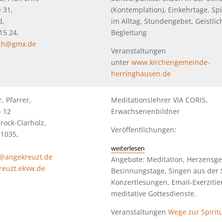
 31,
(Kontemplation), Einkehrtage, Spir
d,
im Alltag, Stundengebet, Geistlic
15 24,
Begleitung
sch@gmx.de
Veranstaltungen
unter
www.kirchengemeinde-
herringhausen.de
, Pfarrer,
Meditationslehrer VIA CORIS,
 12
Erwachsenenbildner
rock-Clarholz,
Veröffentlichungen:
21035,
weiterlesen
z@angekreuzt.de
Angebote: Meditation, Herzensge
kreuzt.ekvw.de
Besinnungstage, Singen aus der S
Konzertlesungen, Email-Exerzitie
meditative Gottesdienste.
Veranstaltungen
Wege zur Spiritu