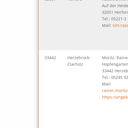
Auf der Heide
32051 Herfor
Tel.: 05221-3 
Mail:
sim.ra
33442
Herzebrock-
Moritz, Rainer
Clarholz
Hopfengarten
33442 Herzeb
Tel.: 05245 9
Mail:
rainer.morit
https://ange