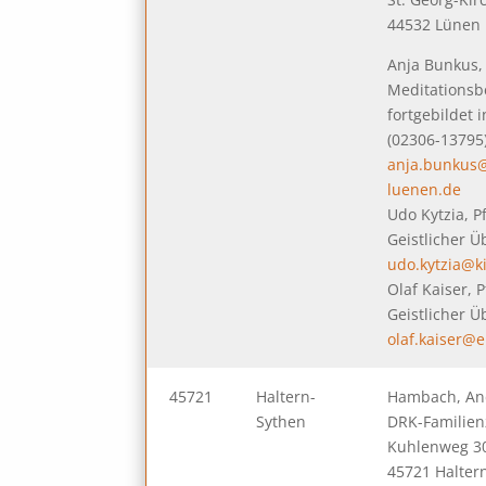
44532 Lünen
Anja Bunkus, 
Meditationsb
fortgebildet 
(02306-13795
anja.bunkus
luenen.de
Udo Kytzia, P
Geistlicher 
udo.kytzia@k
Olaf Kaiser, 
Geistlicher 
olaf.kaiser@
45721
Haltern-
Hambach, An
Sythen
DRK-Familie
Kuhlenweg 3
45721 Halter