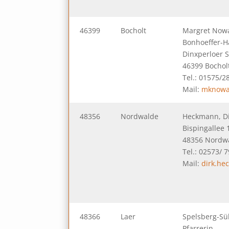
46399
Bocholt
Margret Now
Bonhoeffer-H
Dinxperloer S
46399 Bochol
Tel.: 01575/
Mail:
mknowa
48356
Nordwalde
Heckmann, Dir
Bispingallee 
48356 Nordw
Tel.: 02573/ 7
Mail:
dirk.h
48366
Laer
Spelsberg-Sü
Pfarrerin,