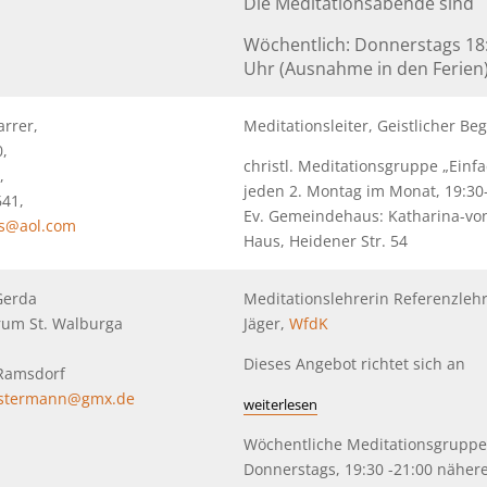
Die Meditationsabende sind
Wöchentlich: Donnerstags 18
Uhr (Ausnahme in den Ferien
arrer,
Meditationsleiter, Geistlicher Beg
0,
christl. Meditationsgruppe „Einf
,
jeden 2. Montag im Monat, 19:30
641,
Ev. Gemeindehaus: Katharina-vo
ss@aol.com
Haus, Heidener Str. 54
Gerda
Meditationslehrerin Referenzlehre
rum St. Walburga
Jäger,
WfdK
Dieses Angebot richtet sich an
-Ramsdorf
ostermann@gmx.de
weiterlesen
Wöchentliche Meditationsgrupp
Donnerstags, 19:30 -21:00 näher