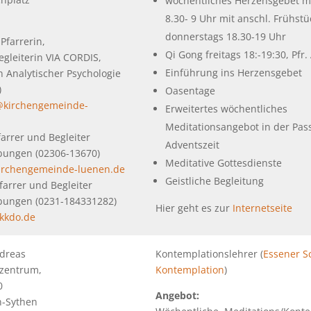
wöchentliches Herzensgebet m
8.30- 9 Uhr mit anschl. Frühst
donnerstags 18.30-19 Uhr
Pfarrerin,
Qi Gong freitags 18:-19:30, Pfr.
egleiterin VIA CORDIS,
Einführung ins Herzensgebet
in Analytischer Psychologie
)
Oasentage
@kirchengemeinde-
Erweitertes wöchentliches
Meditationsangebot in der Pas
farrer und Begleiter
Adventszeit
Übungen (02306-13670)
Meditative Gottesdienste
irchengemeinde-luenen.de
Geistliche Begleitung
Pfarrer und Begleiter
Übungen (0231-184331282)
Hier geht es zur
Internetseite
ekkdo.de
dreas
Kontemplationslehrer (
Essener S
nzentrum,
Kontemplation
)
0
Angebot:
n-Sythen