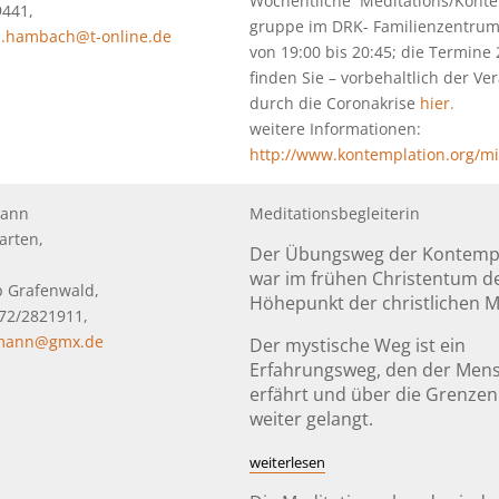
Wöchentliche Meditations/Konte
9441,
gruppe im DRK- Familienzentru
s.hambach@t-online.de
von 19:00 bis 20:45; die Termine
finden Sie – vorbehaltlich der V
durch die Coronakrise
hier.
weitere Informationen:
http://www.kontemplation.org/mi
mann
Meditationsbegleiterin
arten,
Der Übungsweg der Kontemp
war im frühen Christentum d
p Grafenwald,
Höhepunkt der christlichen M
0172/2821911,
lmann@gmx.de
Der mystische Weg ist ein
Erfahrungsweg, den der Men
erfährt und über die Grenzen
weiter gelangt.
weiterlesen