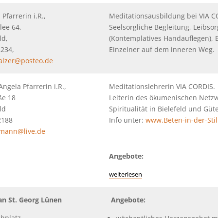
 Pfarrerin i.R.,
Meditationsausbildung bei VIA C
lee 64,
Seelsorgliche Begleitung, Leibso
ld,
(Kontemplatives Handauflegen), 
2234,
Einzelner auf dem inneren Weg.
alzer@posteo.de
ngela Pfarrerin i.R.,
Meditationslehrerin VIA CORDIS.
ße 18
Leiterin des ökumenischen Netz
ld
Spiritualität in Bielefeld und Güt
2188
Info unter:
www.Beten-in-der-Stil
lmann@live.de
Angebote:
weiterlesen
 an St. Georg Lünen
Angebote:
chplatz