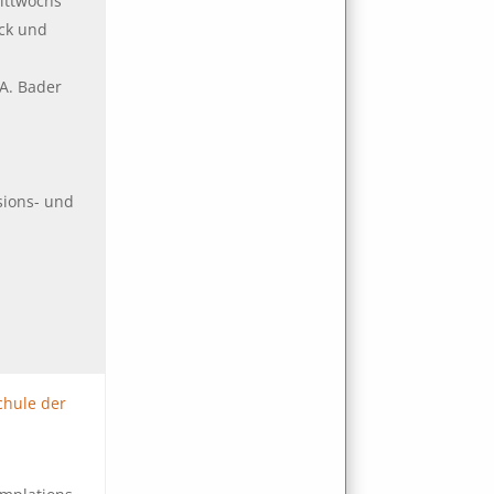
ittwochs
ück und
 A. Bader
sions- und
chule der