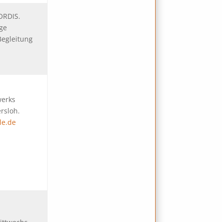
ORDIS.
rge
Begleitung
werks
ersloh.
le.de